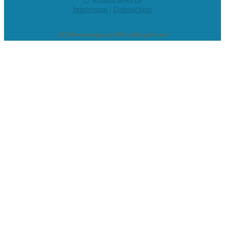
© Jobandcareer.de
Impressum
|
Datenschutz
222
Bewertungen auf ProvenExpert.com
eEducation Net e.K.