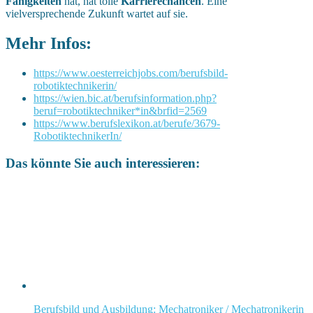
Fähigkeiten
hat, hat tolle
Karrierechancen
. Eine
vielversprechende Zukunft wartet auf sie.
Mehr Infos:
https://www.oesterreichjobs.com/berufsbild-
robotiktechnikerin/
https://wien.bic.at/berufsinformation.php?
beruf=robotiktechniker*in&brfid=2569
https://www.berufslexikon.at/berufe/3679-
RobotiktechnikerIn/
Das könnte Sie auch interessieren:
Berufsbild und Ausbildung: Mechatroniker / Mechatronikerin