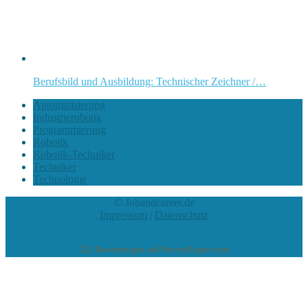
Berufsbild und Ausbildung: Technischer Zeichner /…
Automatisierung
Industrierobotik
Programmierung
Robotik
Robotik-Techniker
Techniker
Technologie
© Jobandcareer.de
Impressum
|
Datenschutz
222
Bewertungen auf ProvenExpert.com
eEducation Net e.K.