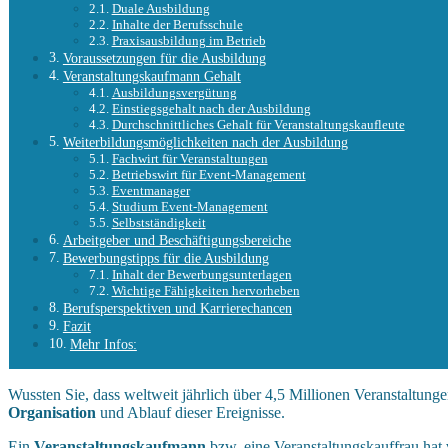
Duale Ausbildung
Inhalte der Berufsschule
Praxisausbildung im Betrieb
Voraussetzungen für die Ausbildung
Veranstaltungskaufmann Gehalt
Ausbildungsvergütung
Einstiegsgehalt nach der Ausbildung
Durchschnittliches Gehalt für Veranstaltungskaufleute
Weiterbildungsmöglichkeiten nach der Ausbildung
Fachwirt für Veranstaltungen
Betriebswirt für Event-Management
Eventmanager
Studium Event-Management
Selbstständigkeit
Arbeitgeber und Beschäftigungsbereiche
Bewerbungstipps für die Ausbildung
Inhalt der Bewerbungsunterlagen
Wichtige Fähigkeiten hervorheben
Berufsperspektiven und Karrierechancen
Fazit
Mehr Infos:
Wussten Sie, dass weltweit jährlich über 4,5 Millionen Veranstaltung
Organisation
und Ablauf dieser Ereignisse.
Ein
Veranstaltungskaufmann
bzw. eine Veranstaltungskauffrau hat 