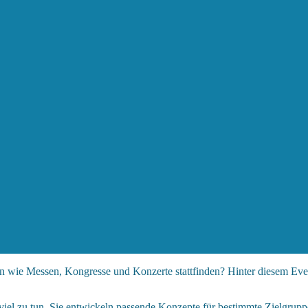
en wie Messen, Kongresse und Konzerte stattfinden? Hinter diesem Event
viel zu tun. Sie entwickeln passende Konzepte für bestimmte Zielgrup