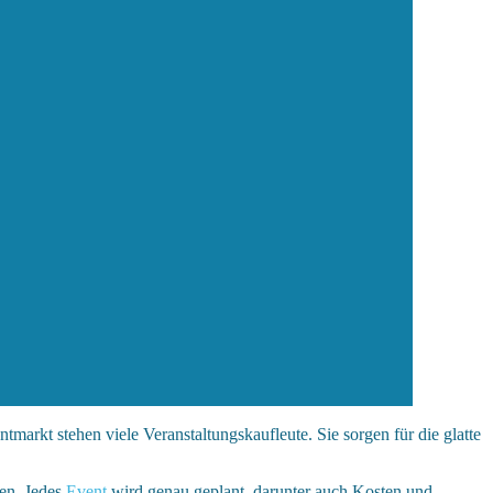
markt stehen viele Veranstaltungskaufleute. Sie sorgen für die glatte
pen. Jedes
Event
wird genau geplant, darunter auch Kosten und