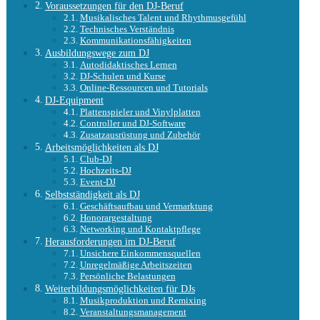
Voraussetzungen für den DJ-Beruf
Musikalisches Talent und Rhythmusgefühl
Technisches Verständnis
Kommunikationsfähigkeiten
Ausbildungswege zum DJ
Autodidaktisches Lernen
DJ-Schulen und Kurse
Online-Ressourcen und Tutorials
DJ-Equipment
Plattenspieler und Vinylplatten
Controller und DJ-Software
Zusatzausrüstung und Zubehör
Arbeitsmöglichkeiten als DJ
Club-DJ
Hochzeits-DJ
Event-DJ
Selbstständigkeit als DJ
Geschäftsaufbau und Vermarktung
Honorargestaltung
Networking und Kontaktpflege
Herausforderungen im DJ-Beruf
Unsichere Einkommensquellen
Unregelmäßige Arbeitszeiten
Persönliche Belastungen
Weiterbildungsmöglichkeiten für DJs
Musikproduktion und Remixing
Veranstaltungsmanagement