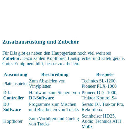
Zusatzausrüstung und Zubehör
Für DJs gibt es neben den Hauptgeräten noch viel weiteres
Zubehör
. Dazu zählen Kopfhörer, Lautsprecher und Effektgeräte.
Gutes Equipment hilft, besser zu arbeiten.
Ausrüstung
Beschreibung
Beispiele
Zum Abspielen von
Technics SL-1200,
Plattenspieler
Vinylplatten
Pioneer PLX-1000
DJ-
Hardware zum Steuern von
Pioneer DDJ-1000,
Controller
DJ-Software
Traktor Kontrol S4
DJ-
Programme zum Mischen
Serato DJ, Traktor Pro,
Software
und Bearbeiten von Tracks
Rekordbox
Sennheiser HD25,
Zum Vorhören und Cueing
Kopfhörer
Audio-Technica ATH-
von Tracks
M50x