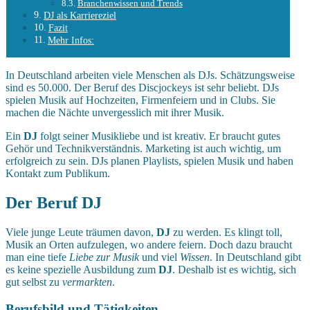
Branchenwissen und Trends
DJ als Karriereziel
Fazit
Mehr Infos:
In Deutschland arbeiten viele Menschen als DJs. Schätzungsweise
sind es 50.000. Der Beruf des Discjockeys ist sehr beliebt. DJs
spielen Musik auf Hochzeiten, Firmenfeiern und in Clubs. Sie
machen die Nächte unvergesslich mit ihrer Musik.
Ein
DJ
folgt seiner Musikliebe und ist kreativ. Er braucht gutes
Gehör und Technikverständnis. Marketing ist auch wichtig, um
erfolgreich zu sein. DJs planen Playlists, spielen Musik und haben
Kontakt zum Publikum.
Der Beruf DJ
Viele junge Leute träumen davon,
DJ
zu werden. Es klingt toll,
Musik an Orten aufzulegen, wo andere feiern. Doch dazu braucht
man eine tiefe
Liebe zur Musik
und viel
Wissen
. In Deutschland gibt
es keine spezielle Ausbildung zum
DJ
. Deshalb ist es wichtig, sich
gut selbst zu
vermarkten
.
Berufsbild und Tätigkeiten