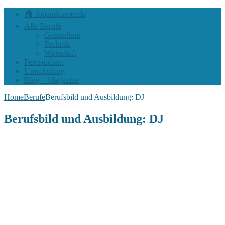
🏠 Jobandcareer.de
Alle Berufe
Gesundheit
Technik
Wirtschaft
Fernstudium
Umschulung
Blog – Magazine
Home
Berufe
Berufsbild und Ausbildung: DJ
Berufsbild und Ausbildung: DJ