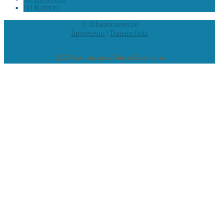
DJ Karriere
© Jobandcareer.de
Impressum
|
Datenschutz
222
Bewertungen auf ProvenExpert.com
eEducation Net e.K.