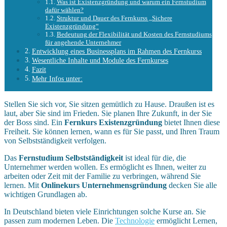
Was ist Existenzgründung und warum ein Fernstudium
dafür wählen?
Struktur und Dauer des Fernkurss „Sichere
Existenzgründung“
Bedeutung der Flexibilität und Kosten des Fernstudiums
für angehende Unternehmer
Entwicklung eines Businessplans im Rahmen des Fernkurss
Wesentliche Inhalte und Module des Fernkurses
Fazit
Mehr Infos unter:
Stellen Sie sich vor, Sie sitzen gemütlich zu Hause. Draußen ist es
laut, aber Sie sind im Frieden. Sie planen Ihre Zukunft, in der Sie
der Boss sind. Ein
Fernkurs Existenzgründung
bietet Ihnen diese
Freiheit. Sie können lernen, wann es für Sie passt, und Ihren Traum
von Selbstständigkeit verfolgen.
Das
Fernstudium Selbstständigkeit
ist ideal für die, die
Unternehmer werden wollen. Es ermöglicht es Ihnen, weiter zu
arbeiten oder Zeit mit der Familie zu verbringen, während Sie
lernen. Mit
Onlinekurs Unternehmensgründung
decken Sie alle
wichtigen Grundlagen ab.
In Deutschland bieten viele Einrichtungen solche Kurse an. Sie
passen zum modernen Leben. Die
Technologie
ermöglicht Lernen,