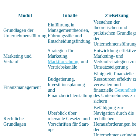
Modul
Inhalte
Zielsetzung
Verstehen der
Einführung in
theoretischen und
Grundlagen der
Managementtheorien,
praktischen Grundlag
Unternehmensführung
Führungsstile und
der
Entscheidungsfindung
Unternehmensführun
Strategien für
Entwicklung effektive
Marketing und
Marketing,
Marketing- und
Verkauf
Marktforschung
, und
Verkaufsstrategien zur
Vertriebskanäle
Umsatzsteigerung
Fähigkeit, finanzielle
Budgetierung,
Ressourcen effektiv z
Investitionsplanung
verwalten und
Finanzmanagement
und
finanzielle
Gesundhei
Finanzberichterstattung
des Unternehmens zu
sichern
Befähigung zur
Überblick über
Navigation durch die
Rechtliche
relevante Gesetze und
rechtlichen
Grundlagen
Vorschriften für Start-
Herausforderungen be
ups
der
Unternehmensgründu