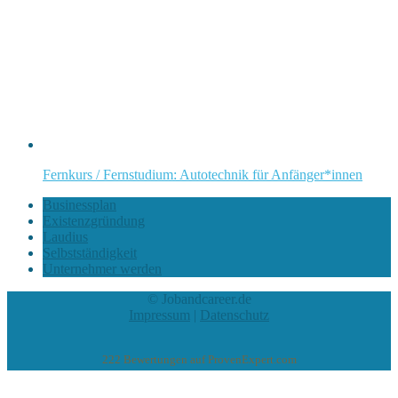
Fernkurs / Fernstudium: Autotechnik für Anfänger*innen
Businessplan
Existenzgründung
Laudius
Selbstständigkeit
Unternehmer werden
© Jobandcareer.de
Impressum
|
Datenschutz
222
Bewertungen auf ProvenExpert.com