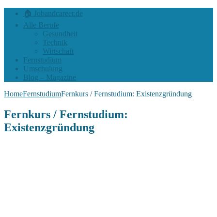
🏠 Jobandcareer.de
Alle Berufe
Gesundheit
Technik
Wirtschaft
Fernstudium
Umschulung
Blog – Magazine
Home
Fernstudium
Fernkurs / Fernstudium: Existenzgründung
Fernkurs / Fernstudium:
Existenzgründung