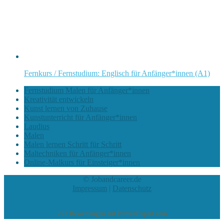
Fernkurs / Fernstudium: Englisch für Anfänger*innen (A1)
Fernstudium Malen für Anfänger*innen
Kreativität entwickeln
Kunst lernen von Zuhause
Kunstunterricht für Anfänger*innen
Laudius
Malen
Malen lernen Schritt für Schritt
Maltechniken für Anfänger*innen
Online-Malkurs für Einsteiger*innen
© Jobandcareer.de
Impressum
|
Datenschutz
222
Bewertungen auf ProvenExpert.com