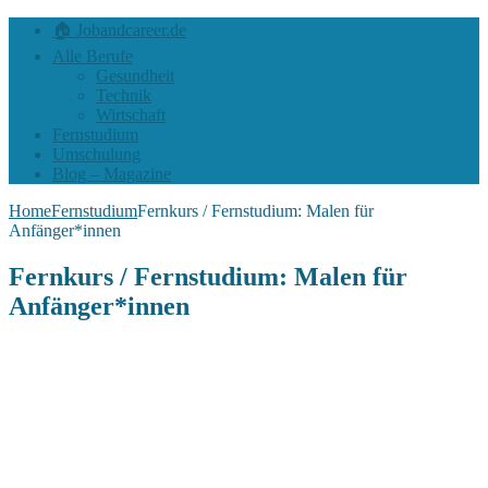
🏠 Jobandcareer.de
Alle Berufe
Gesundheit
Technik
Wirtschaft
Fernstudium
Umschulung
Blog – Magazine
Home
Fernstudium
Fernkurs / Fernstudium: Malen für
Anfänger*innen
Fernkurs / Fernstudium: Malen für
Anfänger*innen