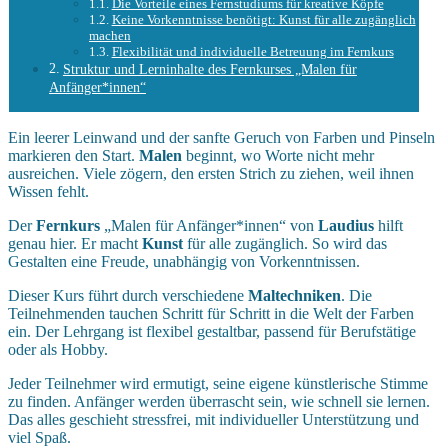
Die Vorteile eines Fernstudiums für kreative Köpfe
Keine Vorkenntnisse benötigt: Kunst für alle zugänglich
machen
Flexibilität und individuelle Betreuung im Fernkurs
Struktur und Lerninhalte des Fernkurses „Malen für
Anfänger*innen“
Ein leerer Leinwand und der sanfte Geruch von Farben und Pinseln
markieren den Start.
Malen
beginnt, wo Worte nicht mehr
ausreichen. Viele zögern, den ersten Strich zu ziehen, weil ihnen
Wissen fehlt.
Der
Fernkurs
„Malen für Anfänger*innen“ von
Laudius
hilft
genau hier. Er macht
Kunst
für alle zugänglich. So wird das
Gestalten eine Freude, unabhängig von Vorkenntnissen.
Dieser Kurs führt durch verschiedene
Maltechniken
. Die
Teilnehmenden tauchen Schritt für Schritt in die Welt der Farben
ein. Der Lehrgang ist flexibel gestaltbar, passend für Berufstätige
oder als Hobby.
Jeder Teilnehmer wird ermutigt, seine eigene künstlerische Stimme
zu finden. Anfänger werden überrascht sein, wie schnell sie lernen.
Das alles geschieht stressfrei, mit individueller Unterstützung und
viel Spaß.