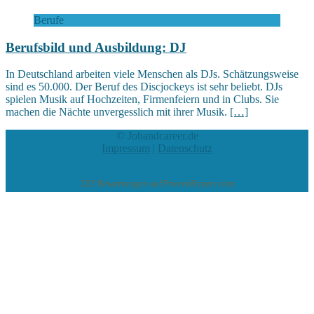
Berufe
Berufsbild und Ausbildung: DJ
In Deutschland arbeiten viele Menschen als DJs. Schätzungsweise
sind es 50.000. Der Beruf des Discjockeys ist sehr beliebt. DJs
spielen Musik auf Hochzeiten, Firmenfeiern und in Clubs. Sie
machen die Nächte unvergesslich mit ihrer Musik.
[…]
© Jobandcareer.de
Impressum
|
Datenschutz
222
Bewertungen auf ProvenExpert.com
eEducation Net e.K.