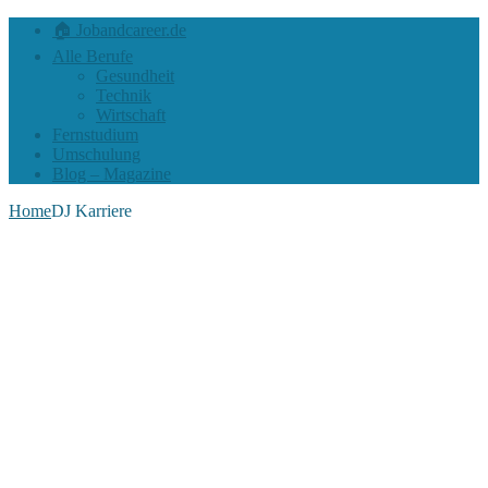
🏠 Jobandcareer.de
Alle Berufe
Gesundheit
Technik
Wirtschaft
Fernstudium
Umschulung
Blog – Magazine
Home
DJ Karriere