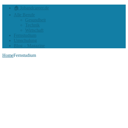
🏠 Jobandcareer.de
Alle Berufe
Gesundheit
Technik
Wirtschaft
Fernstudium
Umschulung
Blog – Magazine
Home
Fernstudium