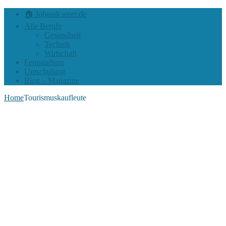
🏠 Jobandcareer.de
Alle Berufe
Gesundheit
Technik
Wirtschaft
Fernstudium
Umschulung
Blog – Magazine
Home
Tourismuskaufleute