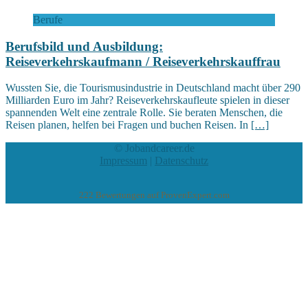
Berufe
Berufsbild und Ausbildung:
Reiseverkehrskaufmann / Reiseverkehrskauffrau
Wussten Sie, die Tourismusindustrie in Deutschland macht über 290
Milliarden Euro im Jahr? Reiseverkehrskaufleute spielen in dieser
spannenden Welt eine zentrale Rolle. Sie beraten Menschen, die
Reisen planen, helfen bei Fragen und buchen Reisen. In
[…]
© Jobandcareer.de
Impressum
|
Datenschutz
222
Bewertungen auf ProvenExpert.com
eEducation Net e.K.