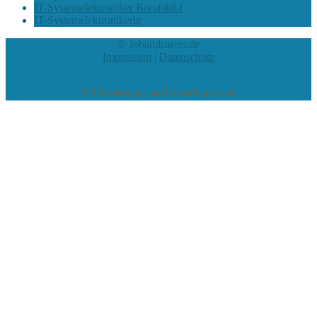
IT-Systemelektroniker Berufsbild
IT-Systemelektronikerin
© Jobandcareer.de
Impressum
|
Datenschutz
222
Bewertungen auf ProvenExpert.com
eEducation Net e.K.