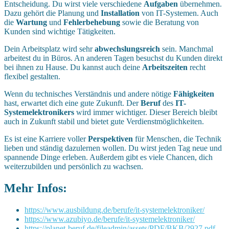
Entscheidung. Du wirst viele verschiedene
Aufgaben
übernehmen.
Dazu gehört die Planung und
Installation
von IT-Systemen. Auch
die
Wartung
und
Fehlerbehebung
sowie die Beratung von
Kunden sind wichtige Tätigkeiten.
Dein Arbeitsplatz wird sehr
abwechslungsreich
sein. Manchmal
arbeitest du in Büros. An anderen Tagen besuchst du Kunden direkt
bei ihnen zu Hause. Du kannst auch deine
Arbeitszeiten
recht
flexibel gestalten.
Wenn du technisches Verständnis und andere nötige
Fähigkeiten
hast, erwartet dich eine gute Zukunft. Der
Beruf
des
IT-
Systemelektronikers
wird immer wichtiger. Dieser Bereich bleibt
auch in Zukunft stabil und bietet gute Verdienstmöglichkeiten.
Es ist eine Karriere voller
Perspektiven
für Menschen, die Technik
lieben und ständig dazulernen wollen. Du wirst jeden Tag neue und
spannende Dinge erleben. Außerdem gibt es viele Chancen, dich
weiterzubilden und persönlich zu wachsen.
Mehr Infos:
https://www.ausbildung.de/berufe/it-systemelektroniker/
https://www.azubiyo.de/berufe/it-systemelektroniker/
https://planet-beruf.de/fileadmin/assets/PDF/BKB/2927.pdf