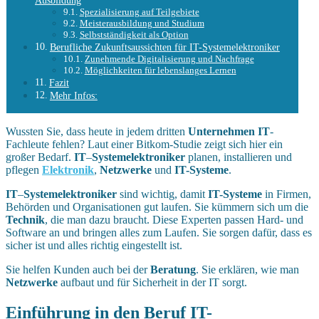
Ausbildung
Spezialisierung auf Teilgebiete
Meisterausbildung und Studium
Selbstständigkeit als Option
Berufliche Zukunftsaussichten für IT-Systemelektroniker
Zunehmende Digitalisierung und Nachfrage
Möglichkeiten für lebenslanges Lernen
Fazit
Mehr Infos:
Wussten Sie, dass heute in jedem dritten
Unternehmen
IT
-
Fachleute fehlen? Laut einer Bitkom-Studie zeigt sich hier ein
großer Bedarf.
IT
–
Systemelektroniker
planen, installieren und
pflegen
Elektronik
,
Netzwerke
und
IT-Systeme
.
IT
–
Systemelektroniker
sind wichtig, damit
IT-Systeme
in Firmen,
Behörden und Organisationen gut laufen. Sie kümmern sich um die
Technik
, die man dazu braucht. Diese Experten passen Hard- und
Software an und bringen alles zum Laufen. Sie sorgen dafür, dass es
sicher ist und alles richtig eingestellt ist.
Sie helfen Kunden auch bei der
Beratung
. Sie erklären, wie man
Netzwerke
aufbaut und für Sicherheit in der IT sorgt.
Einführung in den Beruf IT-