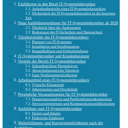
Einführung in den Beruf IT-Systemelektroniker
Aufgabenbereiche eines IT-Systemelektronikers
Wichtigkeit der IT-Systemelektroniker in der heutigen
Zeit
Neue Ausbildungsordnung für IT-Systemelektroniker ab 2020
Überblick über die Änderungen
Bedeutung der IT-Sicherheit und Datenschutz
Tätigkeitsfelder des IT-Systemelektronikers
Planung von IT-Systemen
Installation und Konfiguration
Instandhaltung und Fehlerbehebung
IT-Systemelektroniker und Kundenberatung
Vorteile des Berufs IT-Systemelektroniker
Zukunftssichere Perspektiven
Abwechslungsreiche Tätigkeit
Gute Verdienstmöglichkeiten
Arbeitsumfeld eines IT-Systemelektronikers
Typische Einsatzorte
Arbeitszeiten und Flexibilität
Persönliche Voraussetzungen für IT-Systemelektroniker
Organisationstalent und Problemlösungskompetenz
Serviceorientierung und Kommunikationsfähigkeiten
Ausbildung zum IT-Systemelektroniker
Fächer und Inhalte
Praktische Erfahrung
Weiterbildungs- und Karrieremöglichkeiten nach der