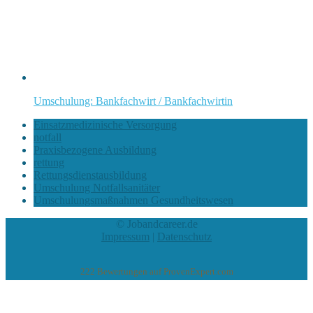
Umschulung: Bankfachwirt / Bankfachwirtin
Einsatzmedizinische Versorgung
notfall
Praxisbezogene Ausbildung
rettung
Rettungsdienstausbildung
Umschulung Notfallsanitäter
Umschulungsmaßnahmen Gesundheitswesen
© Jobandcareer.de
Impressum
|
Datenschutz
222
Bewertungen auf ProvenExpert.com
eEducation Net e.K.