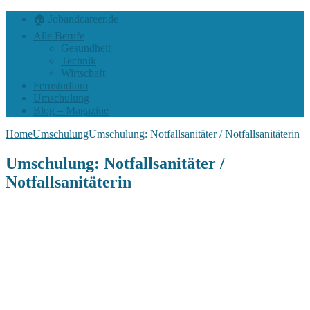
🏠 Jobandcareer.de
Alle Berufe
Gesundheit
Technik
Wirtschaft
Fernstudium
Umschulung
Blog – Magazine
Home
Umschulung
Umschulung: Notfallsanitäter / Notfallsanitäterin
Umschulung: Notfallsanitäter /
Notfallsanitäterin