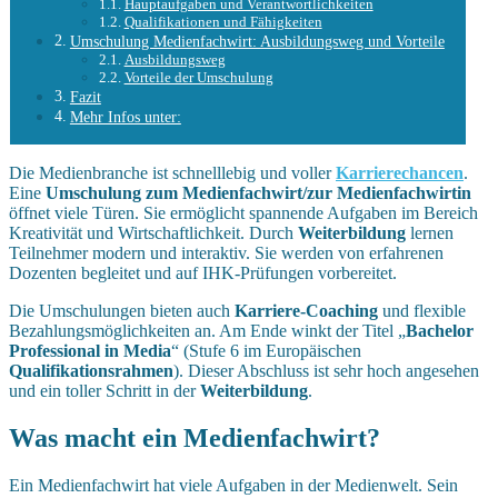
Hauptaufgaben und Verantwortlichkeiten
Qualifikationen und Fähigkeiten
Umschulung Medienfachwirt: Ausbildungsweg und Vorteile
Ausbildungsweg
Vorteile der Umschulung
Fazit
Mehr Infos unter:
Die Medienbranche ist schnelllebig und voller
Karrierechancen
.
Eine
Umschulung zum Medienfachwirt/zur Medienfachwirtin
öffnet viele Türen. Sie ermöglicht spannende Aufgaben im Bereich
Kreativität und Wirtschaftlichkeit. Durch
Weiterbildung
lernen
Teilnehmer modern und interaktiv. Sie werden von erfahrenen
Dozenten begleitet und auf IHK-Prüfungen vorbereitet.
Die Umschulungen bieten auch
Karriere-Coaching
und flexible
Bezahlungsmöglichkeiten an. Am Ende winkt der Titel „
Bachelor
Professional in Media
“ (Stufe 6 im Europäischen
Qualifikationsrahmen
). Dieser Abschluss ist sehr hoch angesehen
und ein toller Schritt in der
Weiterbildung
.
Was macht ein Medienfachwirt?
Ein Medienfachwirt hat viele Aufgaben in der Medienwelt. Sein