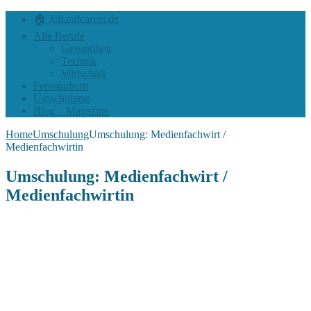
🏠 Jobandcareer.de
Alle Berufe
Gesundheit
Technik
Wirtschaft
Fernstudium
Umschulung
Blog – Magazine
Home
Umschulung
Umschulung: Medienfachwirt /
Medienfachwirtin
Umschulung: Medienfachwirt /
Medienfachwirtin