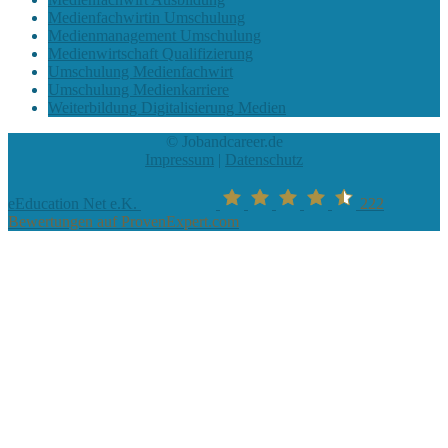
Medienfachwirtin Umschulung
Medienmanagement Umschulung
Medienwirtschaft Qualifizierung
Umschulung Medienfachwirt
Umschulung Medienkarriere
Weiterbildung Digitalisierung Medien
© Jobandcareer.de
Impressum
|
Datenschutz
eEducation Net e.K.
222
Bewertungen auf ProvenExpert.com