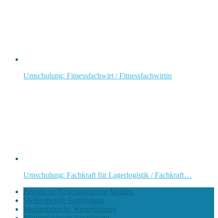
Umschulung: Fitnessfachwirt / Fitnessfachwirtin
Umschulung: Fachkraft für Lagerlogistik / Fachkraft…
Berufliche Neuorientierung Medien
Medienberufe Fortbildung
Medienbranche Weiterbildung
Medienfachwirt Ausbildung