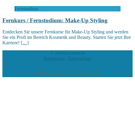
Fernstudium
Fernkurs / Fernstudium: Make-Up Styling
Entdecken Sie unsere Fernkurse für Make-Up Styling und werden
Sie ein Profi im Bereich Kosmetik und Beauty. Starten Sie jetzt Ihre
Karriere!
[…]
© Jobandcareer.de
Impressum
|
Datenschutz
222
Bewertungen auf ProvenExpert.com
eEducation Net e.K.