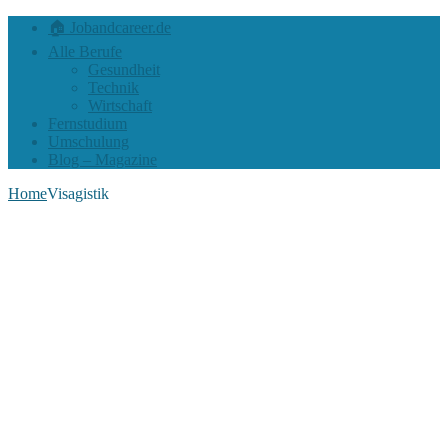
🏠 Jobandcareer.de
Alle Berufe
Gesundheit
Technik
Wirtschaft
Fernstudium
Umschulung
Blog – Magazine
Home
Visagistik