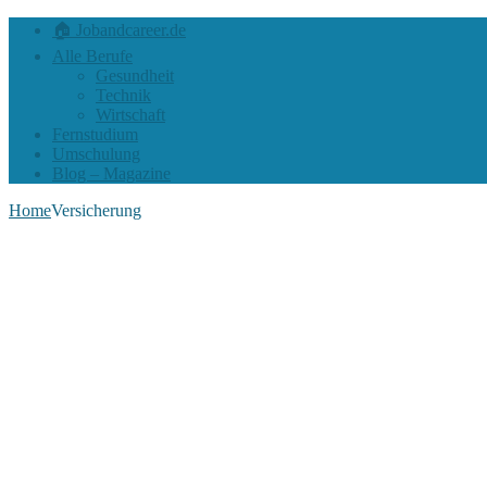
🏠 Jobandcareer.de
Alle Berufe
Gesundheit
Technik
Wirtschaft
Fernstudium
Umschulung
Blog – Magazine
Home
Versicherung