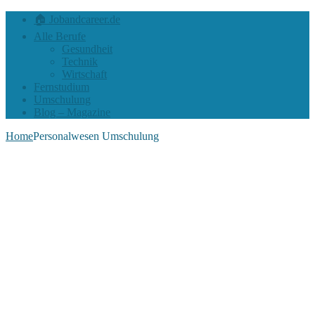
🏠 Jobandcareer.de
Alle Berufe
Gesundheit
Technik
Wirtschaft
Fernstudium
Umschulung
Blog – Magazine
Home
Personalwesen Umschulung