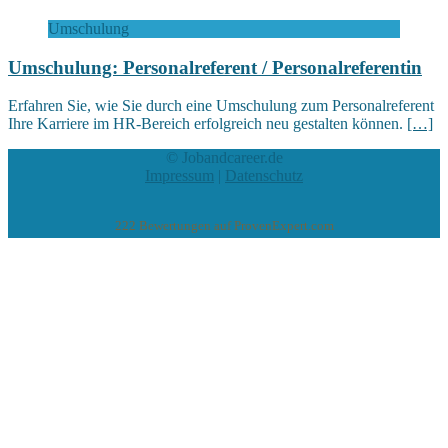
Umschulung
Umschulung: Personalreferent / Personalreferentin
Erfahren Sie, wie Sie durch eine Umschulung zum Personalreferent
Ihre Karriere im HR-Bereich erfolgreich neu gestalten können.
[…]
© Jobandcareer.de
Impressum
|
Datenschutz
222
Bewertungen auf ProvenExpert.com
eEducation Net e.K.