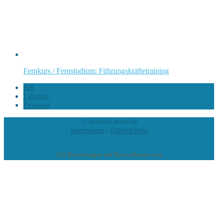
Fernkurs / Fernstudium: Führungskräftetraining
HR
Laudius
Personal
© Jobandcareer.de
Impressum
|
Datenschutz
222
Bewertungen auf ProvenExpert.com
eEducation Net e.K.