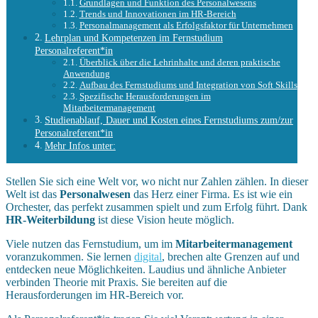
Grundlagen und Funktion des Personalwesens
Trends und Innovationen im HR-Bereich
Personalmanagement als Erfolgsfaktor für Unternehmen
Lehrplan und Kompetenzen im Fernstudium
Personalreferent*in
Überblick über die Lehrinhalte und deren praktische
Anwendung
Aufbau des Fernstudiums und Integration von Soft Skills
Spezifische Herausforderungen im
Mitarbeitermanagement
Studienablauf, Dauer und Kosten eines Fernstudiums zum/zur
Personalreferent*in
Mehr Infos unter:
Stellen Sie sich eine Welt vor, wo nicht nur Zahlen zählen. In dieser
Welt ist das
Personalwesen
das Herz einer Firma. Es ist wie ein
Orchester, das perfekt zusammen spielt und zum Erfolg führt. Dank
HR-Weiterbildung
ist diese Vision heute möglich.
Viele nutzen das Fernstudium, um im
Mitarbeitermanagement
voranzukommen. Sie lernen
digital
, brechen alte Grenzen auf und
entdecken neue Möglichkeiten. Laudius und ähnliche Anbieter
verbinden Theorie mit Praxis. Sie bereiten auf die
Herausforderungen im HR-Bereich vor.