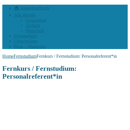
🏠 Jobandcareer.de
Alle Berufe
Gesundheit
Technik
Wirtschaft
Fernstudium
Umschulung
Blog – Magazine
Home
Fernstudium
Fernkurs / Fernstudium: Personalreferent*in
Fernkurs / Fernstudium:
Personalreferent*in