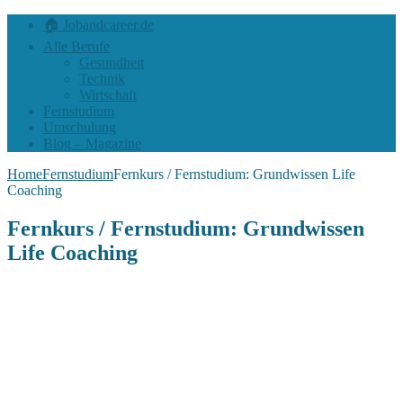
🏠 Jobandcareer.de
Alle Berufe
Gesundheit
Technik
Wirtschaft
Fernstudium
Umschulung
Blog – Magazine
Home
Fernstudium
Fernkurs / Fernstudium: Grundwissen Life
Coaching
Fernkurs / Fernstudium: Grundwissen
Life Coaching