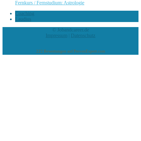
Fernkurs / Fernstudium: Astrologie
Coaching
Laudius
© Jobandcareer.de
Impressum
|
Datenschutz
222
Bewertungen auf ProvenExpert.com
eEducation Net e.K.