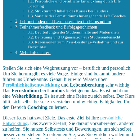
Persönliche und berufliche Entwicklung durch Life
Coaching
Struktur und Inhalte des Kurses bei Laudius
Vorteile des Fernstudiums für angehende Life Coaches
Lehrmethoden und Lernmaterialien im Fernstudium
Teilnehmerfeedback und Erfolgsgeschichten
Beurteilungen der Studieninhalte und Materialien
Betreuung und Organisation aus Studierendensicht
Rezensionen zum Preis-Leistungs-Verhältnis und zur
Flexibilität
Mehr Infos unter:
Stellen Sie sich eine Wegkreuzung vor – beruflich und persönlich.
Um Sie herum gibt es viele Wege. Einige sind bekannt, andere
führen ins Unbekannte. Genau hier wird Wissen über
Persönlichkeitsentwicklung
und
Lebensberatung
sehr wichtig.
Das
Fernstudium
bei
Laudius
bietet genau das. Es ist nicht nur
eine
Weiterbildung
. Es ist auch eine Reise zu sich selbst. Der Kurs
hilft, sich selbst besser zu verstehen und wichtige Fähigkeiten für
den Bereich
Coaching
zu lernen.
Dieser Kurs hat zwei Ziele. Das erste Ziel ist Ihre
persönliche
Entwicklung
. Das zweite Ziel ist, Sie darauf vorzubereiten, anderen
zu helfen. Sie nutzen Selbsttests und Bewertungen, um sich selbst
besser zu verstehen. So erkennen Sie, was Sie wirklich wollen und